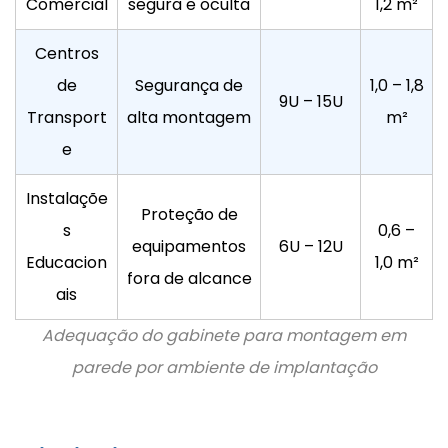
Comercial
segura e oculta
1,2 m²
Centros
de
Segurança de
1,0 – 1,8
9U – 15U
Transport
alta montagem
m²
e
Instalaçõe
Proteção de
s
0,6 –
equipamentos
6U – 12U
Educacion
1,0 m²
fora de alcance
ais
Adequação do gabinete para montagem em
parede por ambiente de implantação