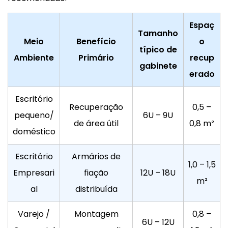
Espaç
Tamanho
Meio
Benefício
o
típico de
Ambiente
Primário
recup
gabinete
erado
Escritório
Recuperação
0,5 –
pequeno/
6U – 9U
de área útil
0,8 m²
doméstico
Escritório
Armários de
1,0 – 1,5
Empresari
fiação
12U – 18U
m²
al
distribuída
Varejo /
Montagem
0,8 –
6U – 12U